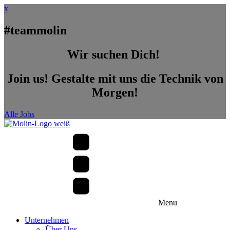
x
#teammolin
Wir suchen Dich!
Join us! Gestalte mit uns die Technik von
Morgen!
Alle Jobs
Menu
Unternehmen
Über Uns