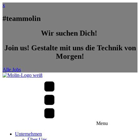
x
#teammolin
Wir suchen Dich!
Join us! Gestalte mit uns die Technik von
Morgen!
Alle Jobs
Menu
Unternehmen
Über Uns