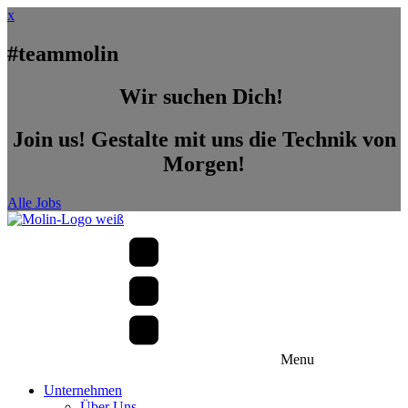
x
#teammolin
Wir suchen Dich!
Join us! Gestalte mit uns die Technik von
Morgen!
Alle Jobs
Menu
Unternehmen
Über Uns